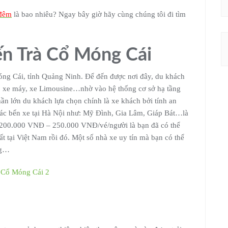
 đêm
là bao nhiêu? Ngay bây giờ hãy cùng chúng tôi đi tìm
ến Trà Cổ Móng Cái
Móng Cái, tỉnh Quảng Ninh. Để đến được nơi đây, du khách
tô, xe máy, xe Limousine…nhờ vào hệ thống cơ sở hạ tầng
ần lớn du khách lựa chọn chính là xe khách bởi tính an
 các bến xe tại Hà Nội như: Mỹ Đình, Gia Lâm, Giáp Bát…là
từ 200.000 VNĐ – 250.000 VNĐ/vé/người là bạn đã có thể
hất tại Việt Nam rồi đó. Một số nhà xe uy tín mà bạn có thể
ng…