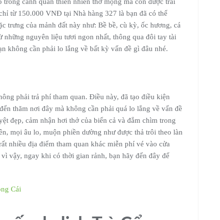
 trong cảnh quan thiên nhiên thơ mộng mà còn được trải
chỉ từ 150.000 VNĐ tại Nhà hàng 327 là bạn đã có thể
 trưng của mảnh đất này như: Bề bề, cù kỳ, ốc hương, cá
những nguyên liệu tươi ngon nhất, thông qua đôi tay tài
n không cần phải lo lắng về bất kỳ vấn đề gì đâu nhé.
ông phải trả phí tham quan. Điều này, đã tạo điều kiện
 đến thăm nơi đây mà không cần phải quá lo lắng về vấn đề
yệt đẹp, cảm nhận hơi thở của biển cả và đắm chìm trong
ên, mọi âu lo, muộn phiền dường như được thả trôi theo làn
 rất nhiều địa điểm tham quan khác miễn phí vé vào cửa
ì vậy, ngay khi có thời gian rảnh, bạn hãy đến đây để