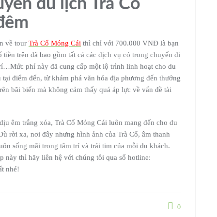
uyến du lịch Trà Cổ
 đêm
ên về tour
Trà Cổ Móng Cái
thì chỉ với 700.000 VNĐ là bạn
ố tiền trên đã bao gồm tất cả các dịch vụ có trong chuyến đi
trí…Mức phí này đã cung cấp một lộ trình linh hoạt cho du
 tại điểm đến, từ khám phá văn hóa địa phương đến thưởng
trên bãi biển mà không cảm thấy quá áp lực về vấn đề tài
g dịu êm trắng xóa, Trà Cổ Móng Cái luôn mang đến cho du
Dù rời xa, nơi đây nhưng hình ảnh của Trà Cổ, âm thanh
uôn sống mãi trong tâm trí và trái tim của mỗi du khách.
 này thì hãy liên hệ với chúng tôi qua số hotline:
t nhé!
0