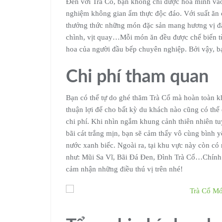
Đến với Trà Cổ, bạn không chỉ được hòa mình vào
nghiệm không gian ẩm thực độc đáo. Với suất ăn 
thưởng thức những món đặc sản mang hương vị đặc
chình, vịt quay…Mỗi món ăn đều được chế biến từ 
hoa của người đầu bếp chuyên nghiệp. Bởi vậy, bạ
Chi phí tham quan
Bạn có thể tự do ghé thăm Trà Cổ mà hoàn toàn kh
thuận lợi để cho bất kỳ du khách nào cũng có thể
chi phí. Khi nhìn ngắm khung cảnh thiên nhiên tu
bãi cát trắng mịn, bạn sẽ cảm thấy vô cùng bình y
nước xanh biếc. Ngoài ra, tại khu vực này còn có
như: Mũi Sa Vĩ, Bãi Đá Đen, Đình Trà Cổ…Chính v
cảm nhận những điều thú vị trên nhé!