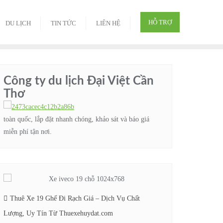
HỖ TRỢ
DU LỊCH
TIN TỨC
LIÊN HỆ
Công ty du lịch Đại Việt Cần
Thơ
toàn quốc, lắp đặt nhanh chóng, khảo sát và báo giá
miễn phí tận nơi.
Thuê Xe 19 Ghế Đi Rạch Giá – Dịch Vụ Chất
Lượng, Uy Tín Từ Thuexehuydat.com