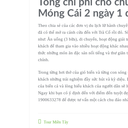
Tổng chi phí cho ch
Móng Cái 2 ngày 1
Theo chia sẻ của các đơn vị du lịch lữ hành chuy
đã có thể mở ra cánh cửa đến với Trà Cổ rồi đó. S
như: Ăn uống (3 bữa), di chuyển, hoạt động giải 
khách để tham gia vào nhiều hoạt động khác nhau
thức những món ăn đặc sản nổi tiếng và thư giãn 
chính.
Trong từng hơi thở của gió biển và từng con són
khách những trải nghiệm đầy sức hút và kỳ diệu. 
của biển cả và lòng hiếu khách của người dân sẽ l
Ngay khi bạn có ý định đến với điểm đến tuyệt đẹp
1900633278 để được tư vấn một cách chu đáo nhấ
Tour Miền Tây