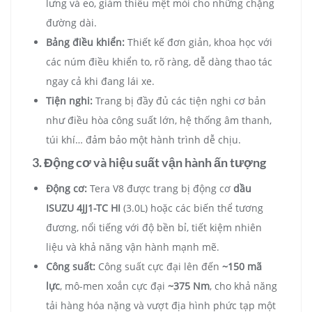
lưng và eo, giảm thiểu mệt mỏi cho những chặng
đường dài.
Bảng điều khiển:
Thiết kế đơn giản, khoa học với
các núm điều khiển to, rõ ràng, dễ dàng thao tác
ngay cả khi đang lái xe.
Tiện nghi:
Trang bị đầy đủ các tiện nghi cơ bản
như điều hòa công suất lớn, hệ thống âm thanh,
túi khí… đảm bảo một hành trình dễ chịu.
3. Động cơ và hiệu suất vận hành ấn tượng
Động cơ:
Tera V8 được trang bị động cơ
dầu
ISUZU 4JJ1-TC HI
(3.0L) hoặc các biến thể tương
đương, nổi tiếng với độ bền bỉ, tiết kiệm nhiên
liệu và khả năng vận hành mạnh mẽ.
Công suất:
Công suất cực đại lên đến
~150 mã
lực
, mô-men xoắn cực đại
~375 Nm
, cho khả năng
tải hàng hóa nặng và vượt địa hình phức tạp một