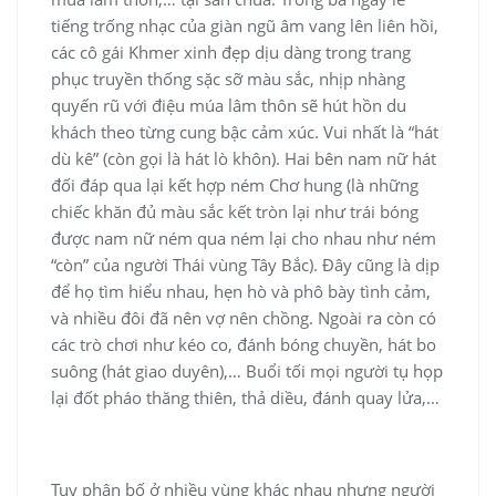
tiếng trống nhạc của giàn ngũ âm vang lên liên hồi,
các cô gái Khmer xinh đẹp dịu dàng trong trang
phục truyền thống sặc sỡ màu sắc, nhịp nhàng
quyến rũ với điệu múa lâm thôn sẽ hút hồn du
khách theo từng cung bậc cảm xúc. Vui nhất là “hát
dù kê” (còn gọi là hát lò khôn). Hai bên nam nữ hát
đối đáp qua lại kết hợp ném Chơ hung (là những
chiếc khăn đủ màu sắc kết tròn lại như trái bóng
được nam nữ ném qua ném lại cho nhau như ném
“còn” của người Thái vùng Tây Bắc). Đây cũng là dịp
để họ tìm hiểu nhau, hẹn hò và phô bày tình cảm,
và nhiều đôi đã nên vợ nên chồng. Ngoài ra còn có
các trò chơi như kéo co, đánh bóng chuyền, hát bo
suông (hát giao duyên),… Buổi tối mọi người tụ họp
lại đốt pháo thăng thiên, thả diều, đánh quay lửa,…
Tuy phân bố ở nhiều vùng khác nhau nhưng người