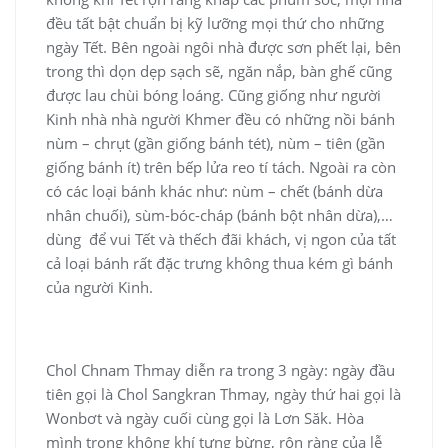
đều tất bật chuẩn bị kỹ lưỡng mọi thứ cho những
ngày Tết. Bên ngoài ngôi nhà được sơn phết lại, bên
trong thì dọn dẹp sạch sẽ, ngăn nắp, bàn ghế cũng
được lau chùi bóng loáng. Cũng giống như người
Kinh nhà nhà người Khmer đều có những nồi bánh
nùm – chrụt (gần giống bánh tét), nùm – tiên (gần
giống bánh ít) trên bếp lửa reo tí tách. Ngoài ra còn
có các loại bánh khác như: nùm – chết (bánh dừa
nhân chuối), sùm-bóc-cháp (bánh bột nhân dừa),…
dùng để vui Tết và thếch đãi khách, vị ngon của tất
cả loại bánh rất đặc trưng không thua kém gì bánh
của người Kinh.
Chol Chnam Thmay diễn ra trong 3 ngày: ngày đầu
tiên gọi là Chol Sangkran Thmay, ngày thứ hai gọi là
Wonbơt và ngày cuối cùng gọi là Lơn Săk. Hòa
mình trong không khí tưng bừng, rộn ràng của lễ