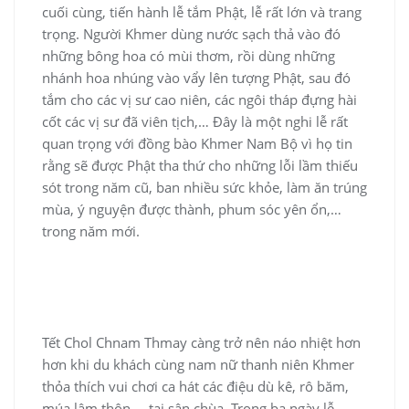
cuối cùng, tiến hành lễ tắm Phật, lễ rất lớn và trang
trọng. Người Khmer dùng nước sạch thả vào đó
những bông hoa có mùi thơm, rồi dùng những
nhánh hoa nhúng vào vẩy lên tượng Phật, sau đó
tắm cho các vị sư cao niên, các ngôi tháp đựng hài
cốt các vị sư đã viên tịch,… Đây là một nghi lễ rất
quan trọng với đồng bào Khmer Nam Bộ vì họ tin
rằng sẽ được Phật tha thứ cho những lỗi lầm thiếu
sót trong năm cũ, ban nhiều sức khỏe, làm ăn trúng
mùa, ý nguyện được thành, phum sóc yên ổn,…
trong năm mới.
Tết Chol Chnam Thmay càng trở nên náo nhiệt hơn
hơn khi du khách cùng nam nữ thanh niên Khmer
thỏa thích vui chơi ca hát các điệu dù kê, rô băm,
múa lâm thôn,… tại sân chùa. Trong ba ngày lễ