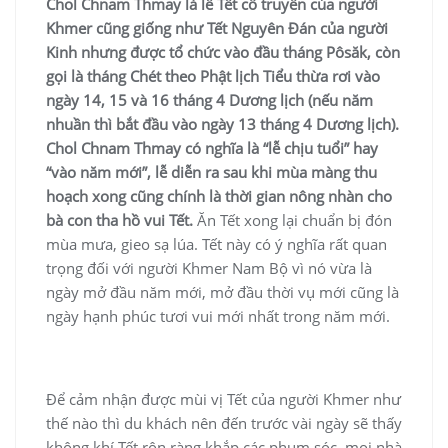
Chol Chnam Thmay là lễ Tết cổ truyền của người
Khmer cũng giống như Tết Nguyên Đán của người
Kinh nhưng được tổ chức vào đầu tháng Pôsăk, còn
gọi là tháng Chét theo Phật lịch Tiểu thừa rơi vào
ngày 14, 15 và 16 tháng 4 Dương lịch (nếu năm
nhuần thì bắt đầu vào ngày 13 tháng 4 Dương lịch).
Chol Chnam Thmay có nghĩa là “lễ chịu tuổi” hay
“vào năm mới”, lễ diễn ra sau khi mùa màng thu
hoạch xong cũng chính là thời gian nông nhàn cho
bà con tha hồ vui Tết.
Ăn Tết xong lại chuẩn bị đón
mùa mưa, gieo sạ lúa. Tết này có ý nghĩa rất quan
trọng đối với người Khmer Nam Bộ vì nó vừa là
ngày mở đầu năm mới, mở đầu thời vụ mới cũng là
ngày hạnh phúc tươi vui mới nhất trong năm mới.
Để cảm nhận được mùi vị Tết của người Khmer như
thế nào thì du khách nên đến trước vài ngày sẽ thấy
không khí Tết rộn ràng khắp các phum sóc, mọi nhà