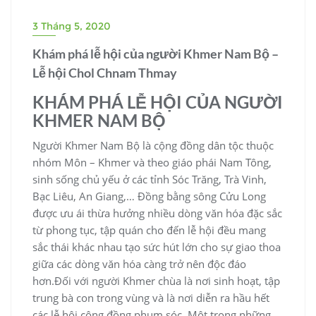
3 Tháng 5, 2020
Khám phá lễ hội của người Khmer Nam Bộ –
Lễ hội Chol Chnam Thmay
KHÁM PHÁ LỄ HỘI CỦA NGƯỜI
KHMER NAM BỘ
Người Khmer Nam Bộ là cộng đồng dân tộc thuộc
nhóm Môn – Khmer và theo giáo phái Nam Tông,
sinh sống chủ yếu ở các tỉnh Sóc Trăng, Trà Vinh,
Bạc Liêu, An Giang,… Đồng bằng sông Cửu Long
được ưu ái thừa hưởng nhiều dòng văn hóa đặc sắc
từ phong tục, tập quán cho đến lễ hội đều mang
sắc thái khác nhau tạo sức hút lớn cho sự giao thoa
giữa các dòng văn hóa càng trở nên độc đáo
hơn.Đối với người Khmer chùa là nơi sinh hoạt, tập
trung bà con trong vùng và là nơi diễn ra hầu hết
các lễ hội cộng đồng phum sóc. Một trong những