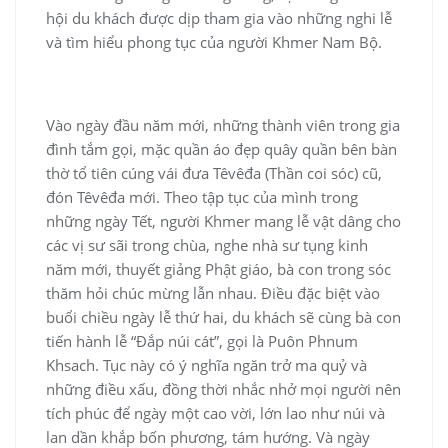
hội du khách được dịp tham gia vào những nghi lễ
và tìm hiểu phong tục của người Khmer Nam Bộ.
Vào ngày đầu năm mới, những thành viên trong gia
đình tắm gọi, mặc quần áo đẹp quây quần bên bàn
thờ tổ tiên cúng vái đưa Têvêđa (Thần coi sóc) cũ,
đón Têvêđa mới. Theo tập tục của mình trong
những ngày Tết, người Khmer mang lễ vật dâng cho
các vị sư sãi trong chùa, nghe nhà sư tụng kinh
năm mới, thuyết giảng Phật giáo, bà con trong sóc
thăm hỏi chúc mừng lẫn nhau. Điều đặc biệt vào
buổi chiều ngày lễ thứ hai, du khách sẽ cùng bà con
tiến hành lễ “Đắp núi cát”, gọi là Puôn Phnum
Khsach. Tục này có ý nghĩa ngăn trở ma quỷ và
những điều xấu, đồng thời nhắc nhở mọi người nên
tích phúc để ngày một cao vời, lớn lao như núi và
lan dần khắp bốn phương, tám hướng. Và ngày