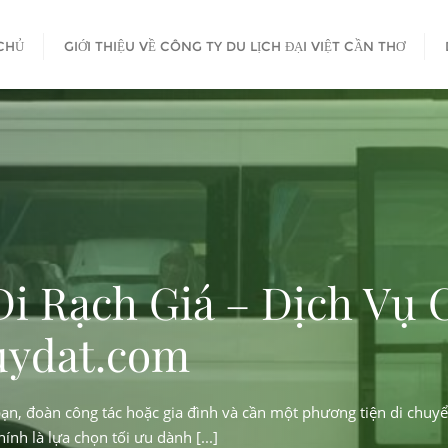
CHỦ
GIỚI THIỆU VỀ CÔNG TY DU LỊCH ĐẠI VIỆT CẦN THƠ
 Ghế Đi Rạch Giá – Dịc
uexehuydat.com
 kiện công ty, du lịch gia đình
á cùng nhóm bạn, đoàn công tác hoặc gia đình và cần một phương t
ehuydat.com chính là lựa chọn tối ưu dành [...]