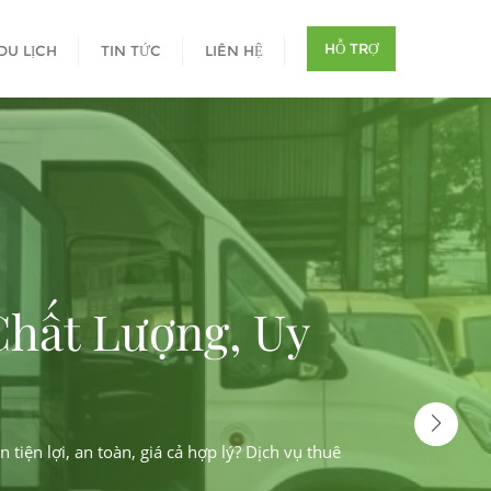
HỖ TRỢ
DU LỊCH
TIN TỨC
LIÊN HỆ
h Vụ Chất Lượng, Uy
Bảng giá bơm Wilo – C
Thành
iện di chuyển tiện lợi, an toàn, giá cả hợp lý? Dịch vụ thuê
Trong thế giới thiết bị bơm nước, Wilo là một trong những thươn
tiến. Tại Việt Nam, Công ty TNHH Thuận Hiệp Thành là đơn vị phân 