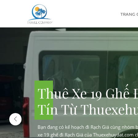
TRANG 
Thuê Xe 19
 Xe 7 Chỗ
Tín Từ Th
h vụ thuê xe 7 chỗ uy tín và phù hợp là rất quan trọng. Từ các sự
Bạn đang có kế hoạch đi Rạch Gi
xe 19 ghế đi Rạch Giá của Thuex